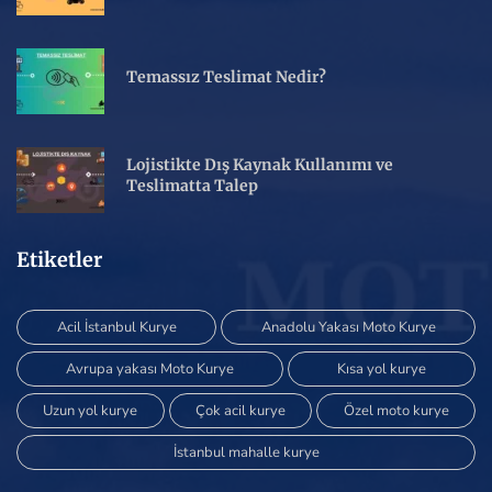
Temassız Teslimat Nedir?
Lojistikte Dış Kaynak Kullanımı ve
Teslimatta Talep
Etiketler
Acil İstanbul Kurye
Anadolu Yakası Moto Kurye
Avrupa yakası Moto Kurye
Kısa yol kurye
Uzun yol kurye
Çok acil kurye
Özel moto kurye
İstanbul mahalle kurye