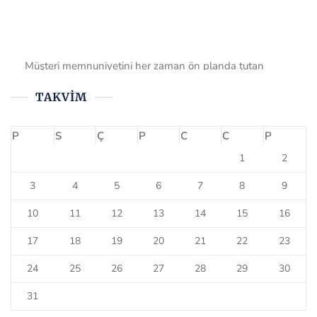
Müşteri memnuniyetini her zaman ön planda tutan
firmamız, tüm müşterilerine 6.gönderisinde 1 gönderimi
ücretsiz olarak sağlamaktadır. Bizi tercih ettiğiniz için çok
teşekkür ederiz.
TAKVIM
P
S
Ç
P
C
C
P
1
2
3
4
5
6
7
8
9
10
11
12
13
14
15
16
17
18
19
20
21
22
23
24
25
26
27
28
29
30
31