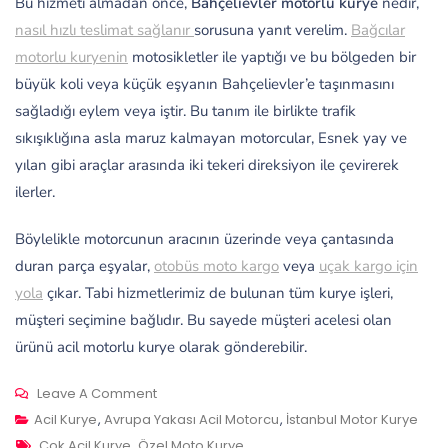
Bu hizmeti almadan önce,
Bahçelievler motorlu kurye
nedir,
nasıl hızlı teslimat sağlanır
sorusuna yanıt verelim.
Bağcılar
motorlu kuryenin
motosikletler ile yaptığı ve bu bölgeden bir
büyük koli veya küçük eşyanın Bahçelievler’e taşınmasını
sağladığı eylem veya iştir. Bu tanım ile birlikte trafik
sıkışıklığına asla maruz kalmayan motorcular, Esnek yay ve
yılan gibi araçlar arasında iki tekeri direksiyon ile çevirerek
ilerler.
Böylelikle motorcunun aracının üzerinde veya çantasında
duran parça eşyalar,
otobüs moto kargo
veya
uçak kargo için
yola
çıkar. Tabi hizmetlerimiz de bulunan tüm kurye işleri,
müşteri seçimine bağlıdır. Bu sayede müşteri acelesi olan
ürünü acil motorlu kurye olarak gönderebilir.
On
Leave A Comment
Bahçelievler
Acil Kurye
,
Avrupa Yakası Acil Motorcu
,
İstanbul Motor Kurye
Tags
Motorculu
Çok Acil Kurye
,
Özel Moto Kurye