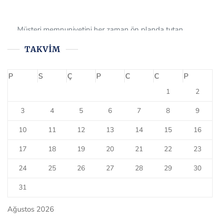
Müşteri memnuniyetini her zaman ön planda tutan
firmamız, tüm müşterilerine 6.gönderisinde 1 gönderimi
ücretsiz olarak sağlamaktadır. Bizi tercih ettiğiniz için çok
teşekkür ederiz.
TAKVIM
P
S
Ç
P
C
C
P
1
2
3
4
5
6
7
8
9
10
11
12
13
14
15
16
17
18
19
20
21
22
23
24
25
26
27
28
29
30
31
Ağustos 2026