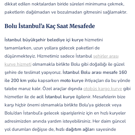
dikkat edilen noktalardan biride süreleri minimuma çekmek,
paketlerin dağılmadan ve bozulmadan gitmesini sağlamaktır.
Bolu İstanbul’a Kaç Saat Mesafede
İstanbul büyükşehir belediye içi kurye
hizmetini
tamamlarken, uzun yollara gidecek paketleri de
düşünmekteyiz. Hizmetimiz sadece İstanbul
şehirler arası
kurye hizmeti
olmamakla birlikte Bolu gibi doğallığı ile güzel
şehire de teslimat yapıyoruz.
İstanbul Bolu arası mesafe 160
ile 200 km yolu
kapsarken
moto kurye
ihtiyaçları da bu yönde
talebe maruz kalır. Özel araçlar dışında
otobüs kargo kurye
gibi
hizmetler ile de
acil İstanbul kurye
ilgilenir. Mesafelerin bize
karşı hiçbir önemi olmamakla birlikte Bolu’ya gidecek veya
Bolu’dan İstanbul’a gelecek siparişleriniz için en hızlı kuryeler
adresimizden anında yardım isteyebilirsiniz. Her daim güncel
yol durumları değişse de,
hızlı dağıtım ağları
sayesinde