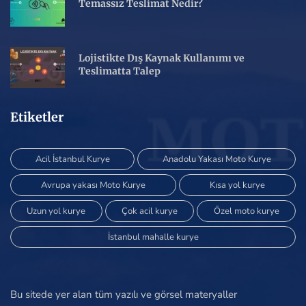
Temassız Teslimat Nedir?
Lojistikte Dış Kaynak Kullanımı ve
Teslimatta Talep
Etiketler
Acil İstanbul Kurye
Anadolu Yakası Moto Kurye
Avrupa yakası Moto Kurye
Kısa yol kurye
Uzun yol kurye
Çok acil kurye
Özel moto kurye
İstanbul mahalle kurye
Bu sitede yer alan tüm yazılı ve görsel materyaller
www.motoistanbulkurye.com sitesine ve site sahibine aittir.