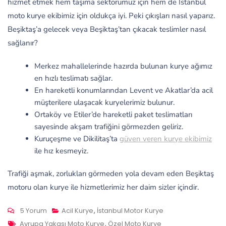
hizmet etmek hem taşıma sektörümüz için hem de İstanbul
moto kurye ekibimiz için oldukça iyi. Peki çıkışları nasıl yaparız.
Beşiktaş’a gelecek veya Beşiktaş’tan çıkacak teslimler nasıl
sağlanır?
Merkez mahallelerinde hazırda bulunan kurye ağımız
en hızlı teslimatı sağlar.
En hareketli konumlarından Levent ve Akatlar’da acil
müşterilere ulaşacak kuryelerimiz bulunur.
Ortaköy ve Etiler’de hareketli paket teslimatları
sayesinde akşam trafiğini görmezden geliriz.
Kuruçeşme ve Dikilitaş’ta
güven veren kurye ekibimiz
ile hız kesmeyiz.
Trafiği aşmak, zorlukları görmeden yola devam eden Beşiktaş
motoru olan kurye ile hizmetlerimiz her daim sizler içindir.
Beşiktaş
5 Yorum
Acil Kurye
,
İstanbul Motor Kurye
Motoru
Tags
Avrupa Yakası Moto Kurye
,
Özel Moto Kurye