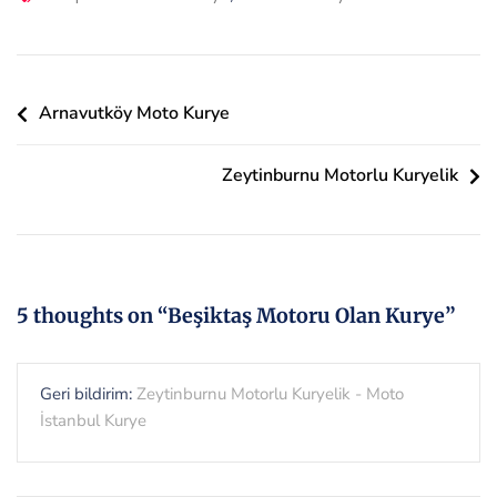
Olan
Kurye
Için
Yazı
Arnavutköy Moto Kurye
gezinmesi
Zeytinburnu Motorlu Kuryelik
5 thoughts on “
Beşiktaş Motoru Olan Kurye
”
Geri bildirim:
Zeytinburnu Motorlu Kuryelik - Moto
İstanbul Kurye