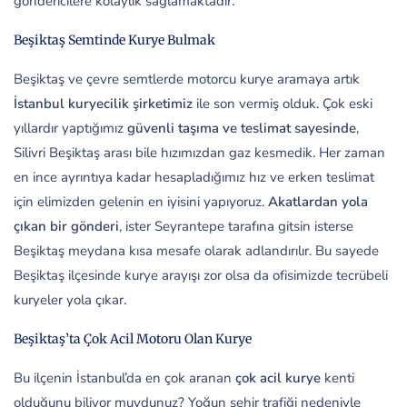
göndericilere kolaylık sağlamaktadır.
Beşiktaş Semtinde Kurye Bulmak
Beşiktaş ve çevre semtlerde motorcu kurye aramaya artık
İstanbul kuryecilik şirketimiz
ile son vermiş olduk. Çok eski
yıllardır yaptığımız
güvenli taşıma ve teslimat sayesinde
,
Silivri Beşiktaş arası bile hızımızdan gaz kesmedik. Her zaman
en ince ayrıntıya kadar hesapladığımız hız ve erken teslimat
için elimizden gelenin en iyisini yapıyoruz.
Akatlardan yola
çıkan bir gönderi
, ister Seyrantepe tarafına gitsin isterse
Beşiktaş meydana kısa mesafe olarak adlandırılır. Bu sayede
Beşiktaş ilçesinde kurye arayışı zor olsa da ofisimizde tecrübeli
kuryeler yola çıkar.
Beşiktaş’ta Çok Acil Motoru Olan Kurye
Bu ilçenin İstanbul’da en çok aranan
çok acil kurye
kenti
olduğunu biliyor muydunuz? Yoğun şehir trafiği nedeniyle