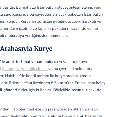
asittir. Bu mahalle İstanbul’un otoyol birleşmelerini, yeni
ısa süre içerisinde bu çevreden alınacak paketleri İstanbul’un
mkündür. Kuryenin adresleri iyi bilmesi, çevik hareketi ve
 her daim işletme ve kişilerin paketlerini saatinde yerine
beli motorcuya
verdiğinizden emin olun.
 Arabasıyla Kurye
r’de
anlık teslimat yapan motorcu
veya araçlı kurye
ni
Sultangazi’ye bağlı olması
ve bu çevreleri nokta atışı
en, Habibler’de kendi motoru ile kurye aramak zordur.
, eski Edirne asfaltı üzerinden 6,5 km sürer. En hızlı rota kolay
il gönderi
türleri için kullanırız. Böylelikle
sorunsuz şekilde
rinden
Habibler merkeze ulaşırken, oradan alınan paketin
üman teslimatının en çok yapıldığı bölge
olarak bilinse de