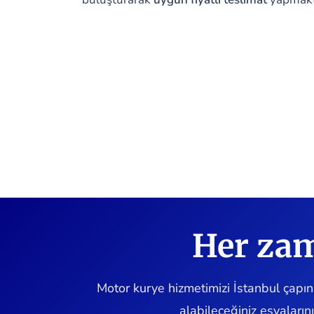
Her zam
Motor kurye hizmetimizi İstanbul çapında
alabileceğiniz eşyaların