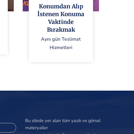
Konumdan Alıp
İstenen Konuma
Vaktinde
Bırakmak
Aynı gün Teslimat
Hizmetleri
Bu sitede yer alan tüm yazılı ve görsel
materyaller
www.motoistanbulkurye.com sitesine