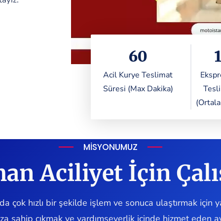
60
Acil Kurye Teslimat
Ekspr
Süresi (Max Dakika)
Tesl
(Ortal
MISYONUMUZ
an Aciliyet İçin Çalı
 çok hızlı bir şekilde işlem ve sonuca ulaştırmak için ya
ıza sahip çıkmak ve yardımseverlik içinde hizmet eden a