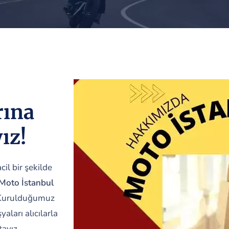
rına
ız!
cil bir şekilde
Moto İstanbul
. Kurulduğumuz
aları alıcılarla
ayız.