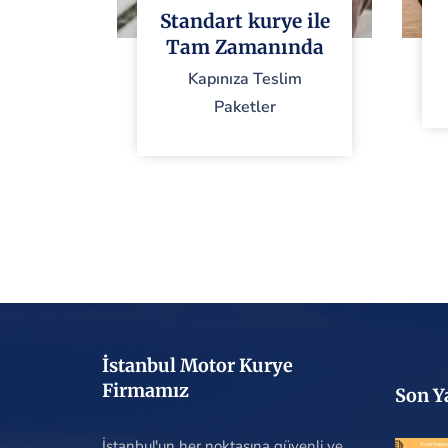
Standart kurye ile
Tam Zamanında
Kapınıza Teslim
Paketler
İstanbul Motor Kurye
Firmamız
Son Y
İstanbul'un her noktasına güvenli ve