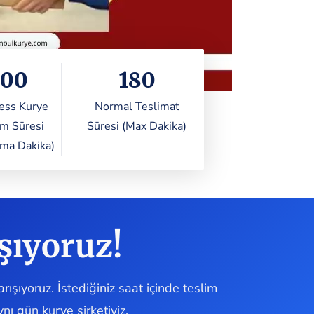
100
180
ess Kurye
Normal Teslimat
im Süresi
Süresi (Max Dakika)
ama Dakika)
şıyoruz!
rışıyoruz. İstediğiniz saat içinde teslim
ynı gün kurye şirketiyiz.