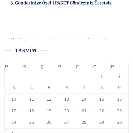
6. Gönderinize Özel 1 PAKET Gönderiniz Ücretsiz
Müşteri memnuniyetini her zaman ön planda tutan
firmamız, tüm müşterilerine 6.gönderisinde 1 gönderimi
ücretsiz olarak sağlamaktadır. Bizi tercih ettiğiniz için çok
TAKVIM
teşekkür ederiz.
P
S
Ç
P
C
C
P
1
2
3
4
5
6
7
8
9
10
11
12
13
14
15
16
17
18
19
20
21
22
23
24
25
26
27
28
29
30