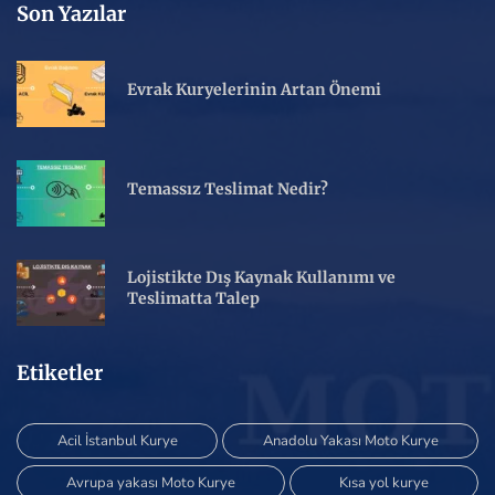
Son Yazılar
Evrak Kuryelerinin Artan Önemi
Temassız Teslimat Nedir?
Lojistikte Dış Kaynak Kullanımı ve
Teslimatta Talep
Etiketler
Acil İstanbul Kurye
Anadolu Yakası Moto Kurye
Avrupa yakası Moto Kurye
Kısa yol kurye