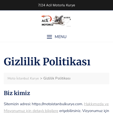
Skip
7/24 Acil Motorlu Kurye
to
content
MENU
Gizlilik Politikası
>
Gizlilik Politikası
Moto İstanbul Kurye
Biz kimiz
Sitemizin adresi: https://motoistanbulkurye.com.
Hakkımızda ve
Misyonumuz için detaylı bilgilere
erişebilirsiniz. Vizyonumuz için