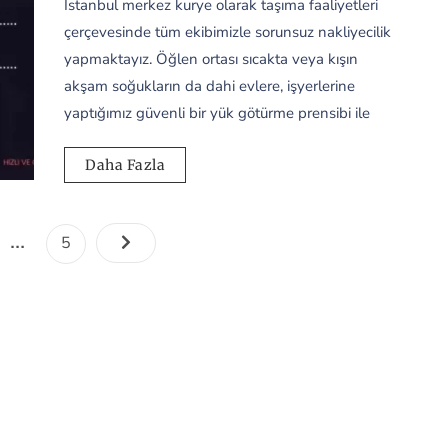
İstanbul merkez kurye olarak taşıma faaliyetleri
çerçevesinde tüm ekibimizle sorunsuz nakliyecilik
yapmaktayız. Öğlen ortası sıcakta veya kışın
akşam soğukların da dahi evlere, işyerlerine
yaptığımız güvenli bir yük götürme prensibi ile
Daha Fazla
Yazı
…
e
Page
5
sayfalaması