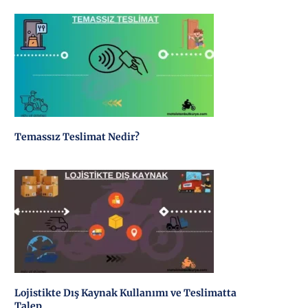
Temassız Teslimat Nedir?
Lojistikte Dış Kaynak Kullanımı ve Teslimatta
Talep