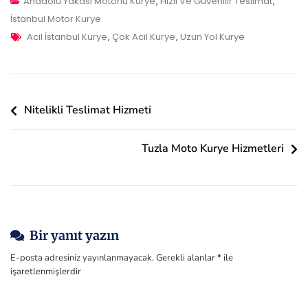
Çekmeköy
Anadolu Yakası Motorlu Kurye
,
Hızlı Ve Güvenilir Teslimat
,
Moto
İstanbul Motor Kurye
Tags
Sürücü
Acil İstanbul Kurye
,
Çok Acil Kurye
,
Uzun Yol Kurye
Kurye
Yazı
Nitelikli Teslimat Hizmeti
gezinmesi
Tuzla Moto Kurye Hizmetleri
Bir yanıt yazın
E-posta adresiniz yayınlanmayacak.
Gerekli alanlar
*
ile
işaretlenmişlerdir