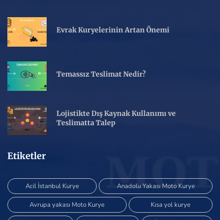
Evrak Kuryelerinin Artan Önemi
Temassız Teslimat Nedir?
Lojistikte Dış Kaynak Kullanımı ve
Teslimatta Talep
Etiketler
Acil İstanbul Kurye
Anadolu Yakası Moto Kurye
Avrupa yakası Moto Kurye
Kısa yol kurye