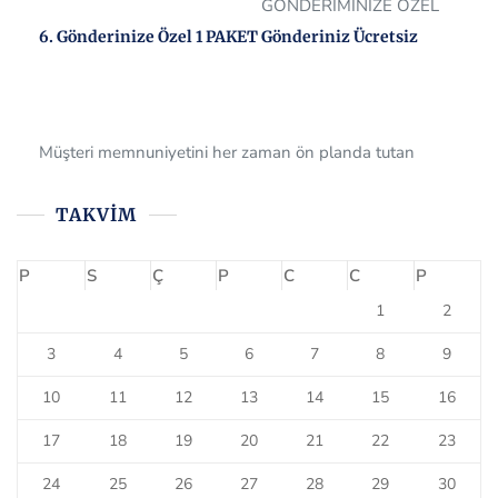
GÖNDERİMİNİZE ÖZEL
6. Gönderinize Özel 1 PAKET Gönderiniz Ücretsiz
Müşteri memnuniyetini her zaman ön planda tutan
firmamız, tüm müşterilerine 6.gönderisinde 1 gönderimi
ücretsiz olarak sağlamaktadır. Bizi tercih ettiğiniz için çok
teşekkür ederiz.
TAKVIM
P
S
Ç
P
C
C
P
1
2
3
4
5
6
7
8
9
10
11
12
13
14
15
16
17
18
19
20
21
22
23
24
25
26
27
28
29
30