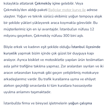
kolaylıkla atlatarak
Çekmeköy içine
gelebilir. Veya
Çekmeköy’den aldığı paketi
Bağcılar motor kurye ile
adrese
ulaştırır. Yoğun ve teknik sürücü ekibimiz yoğun tempoya alışık
bir şekilde yükleri yükleyerek araca koymakla görevlidir. Bu
müşterilerimiz için en iyi avantajdır. İstanbul’un nüfusu 12
milyonu geçerken, Çekmeköy nüfusu 300 bini aştı.
Böyle erkek ve kadının eşit şekilde olduğu
İstanbul ilçesinde
kuryelik
yapmak bizim içinde çok güzel bir duyguya kapı
aralıyor. Ayrıca bisiklet ve motosikletle yapılan ürün teslimatları
asla şehir trafiğine takılma yapmaz. Zor aralardan sıyrılan ve iki
aracın ortasından kaymak gibi geçen yetiştirilmiş motokurye
arkadaşlarımız vardır. Bu trafik kurallarına uyma ve ehliyet
alırken geçirdiği sınavlarda ki tüm kurallara hassasiyetle
uyulma anlamını taşımaktadır.
İstanbul’da firma ve bireysel işletmelerin
yoğun çalışma