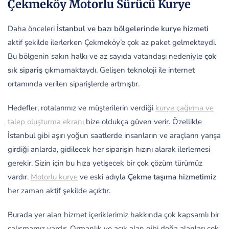
Çekmeköy Motorlu Sürücü Kurye
Daha önceleri
İstanbul ve bazı bölgelerinde kurye hizmeti
aktif şekilde ilerlerken Çekmeköy’e çok az paket gelmekteydi.
Bu bölgenin sakın halkı ve az sayıda vatandaşı nedeniyle
çok
sık sipariş
çıkmamaktaydı. Gelişen teknoloji ile internet
ortamında verilen siparişlerde artmıştır.
Hedefler, rotalarımız ve müşterilerin verdiği
kurye çağırma ve
talep oluşturma ekranı
bize oldukça güven verir. Özellikle
İstanbul gibi aşırı yoğun saatlerde insanların ve araçların yarışa
girdiği anlarda, gidilecek her siparişin hızını alarak ilerlemesi
gerekir. Sizin için bu hıza yetişecek bir çok çözüm türümüz
vardır.
Motorlu kurye
ve eski adıyla
Çekme taşıma hizmetimiz
her zaman aktif şekilde açıktır.
Burada yer alan hizmet içeriklerimiz hakkında çok kapsamlı bir
çalışmamız vardır. Ormanlık ve açık alan gibi doğa alanları çok