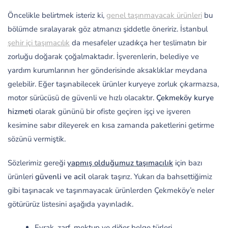
Öncelikle belirtmek isteriz ki,
genel taşınmayacak ürünleri
bu
bölümde sıralayarak göz atmanızı şiddetle öneririz. İstanbul
şehir içi taşımacılık
da mesafeler uzadıkça her teslimatın bir
zorluğu doğarak çoğalmaktadır. İşverenlerin, belediye ve
yardım kurumlarının her gönderisinde aksaklıklar meydana
gelebilir. Eğer taşınabilecek ürünler kuryeye zorluk çıkarmazsa,
motor sürücüsü de güvenli ve hızlı olacaktır.
Çekmeköy kurye
hizmeti
olarak gününü bir ofiste geçiren işçi ve işveren
kesimine sabır dileyerek en kısa zamanda paketlerini getirme
sözünü vermiştik.
Sözlerimiz gereği
yapmış olduğumuz taşımacılık
için bazı
ürünleri
güvenli ve acil
olarak taşırız. Yukarı da bahsettiğimiz
gibi taşınacak ve taşınmayacak ürünlerden Çekmeköy’e neler
götürürüz listesini aşağıda yayınladık.
Evrak, zarf, mektup ve diğer belge türleri,