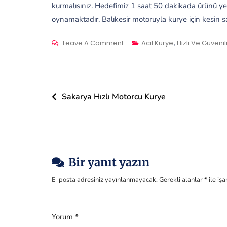
kurmalısınız. Hedefimiz 1 saat 50 dakikada ürünü yeri
oynamaktadır. Balıkesir motoruyla kurye için kesin s
On
Leave A Comment
Acil Kurye
,
Hızlı Ve Güvenil
Balıkesir
Motoruyla
Kurye
Yazı
Sakarya Hızlı Motorcu Kurye
gezinmesi
Bir yanıt yazın
E-posta adresiniz yayınlanmayacak.
Gerekli alanlar
*
ile iş
Yorum
*