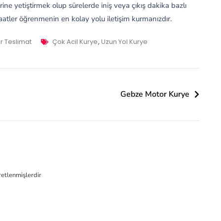
ne yetiştirmek olup sürelerde iniş veya çıkış dakika bazlı
aatler öğrenmenin en kolay yolu iletişim kurmanızdır.
Tags
ir Teslimat
Çok Acil Kurye
,
Uzun Yol Kurye
Gebze Motor Kurye
aretlenmişlerdir