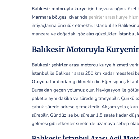
Balıkesir motoruyla kurye
için başvuracağınız özel 
Marmara bölgesi
civarında
şehirler arası kurye hizm
ihtiyaçlarına öncülük etmektir. İstanbul ile Balıkesi
manzara ve doğadaki göz alıcı güzellikleri
İstanbul k
Balıkesir Motoruyla Kuryenin
Balıkesir şehirler arası motorcu kurye hizmeti
verir
İstanbul ile Balıkesir arası 250 km kadar mesafesi 
Otoyolu
tarafından gidilmektedir. Eğer sipariş İstan
Bursa’dan geçen yolumuz olur. Navigasyon ile göt
paketle aynı dakika ve sürede gitmeyebilir. Çünkü ez
çabuk sürede adrese gitmektedir. Akşam yola çıkan ge
sürebilir. Gündüz ise bu süreler 1.5 saate kadar düşm
gelmesi gibi etkenler sürelerde uzamaya sebep olabil
Balıkesir İstanbul Arası Acil Mot