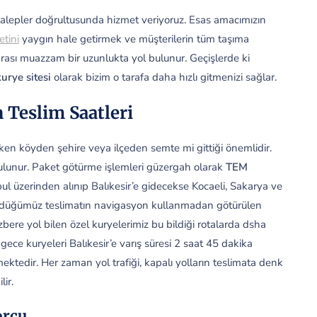
talepler doğrultusunda hizmet veriyoruz. Esas amacımızın
etini
yaygın hale getirmek ve müşterilerin tüm taşıma
r arası muazzam bir uzunlukta yol bulunur. Geçişlerde ki
urye sitesi
olarak bizim o tarafa daha hızlı gitmenizi sağlar.
 Teslim Saatleri
ken köyden şehire veya ilçeden semte mi gittiği önemlidir.
bulunur. Paket götürme işlemleri güzergah olarak
TEM
bul üzerinden alınıp Balıkesir’e gidecekse Kocaeli, Sakarya ve
ürdüğümüz teslimatın navigasyon kullanmadan götürülen
bere yol bilen özel kuryelerimiz bu bildiği rotalarda dsha
ce kuryeleri Balıkesir’e varış süresi 2 saat 45 dakika
ektedir. Her zaman yol trafiği, kapalı yolların teslimata denk
ir.
orcu