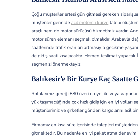
Çoğu müşteriler ertesi gün gitmesi gereken siparişler
müşteriler genelde
acil motorcu kurye
talebi oluştur
araçlı hem de motor sürücüsü hizmetimiz vardır. An
motor süren elemanı seçmek olmalıdır. Arabayla dağ
saatlerinde trafik oranları artmasıyla gecikme yaşan
de gidiş saati kısalacaktır. Hemen teslimat yapacak İ
seçmenizi önermekteyiz.
Balıkesir’e Bir Kurye Kaç Saatte G
Rotalarımız gereği E80 üzeri otoyol ile veya vapurla
yük taşımacılığında çok hızlı gidiş için en iyi yollar
müşterilerimiz ve şirketler gönderi kargolarını acil bir 
Firmamız en kısa süre içerisinde talepleri müşteride
gitmektedir. Bu nedenle en iyi paket atma deneyimini