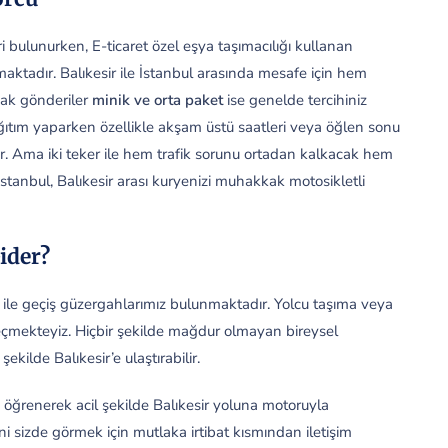
i bulunurken, E-ticaret özel eşya taşımacılığı kullanan
maktadır. Balıkesir ile İstanbul arasında mesafe için hem
cak gönderiler
minik ve orta paket
ise genelde tercihiniz
ıtım yaparken özellikle akşam üstü saatleri veya öğlen sonu
ır. Ama iki teker ile hem trafik sorunu ortadan kalkacak hem
stanbul, Balıkesir arası kuryenizi muhakkak motosikletli
ider?
r ile geçiş güzergahlarımız bulunmaktadır. Yolcu taşıma veya
ı seçmekteyiz. Hiçbir şekilde mağdur olmayan bireysel
şekilde Balıkesir’e ulaştırabilir.
n öğrenerek acil şekilde Balıkesir yoluna motoruyla
 sizde görmek için mutlaka irtibat kısmından iletişim