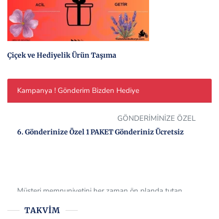
Çiçek ve Hediyelik Ürün Taşıma
Kampanya ! Gönderim Bizden Hediye
GÖNDERİMİNİZE ÖZEL
6. Gönderinize Özel 1 PAKET Gönderiniz Ücretsiz
Müşteri memnuniyetini her zaman ön planda tutan
firmamız, tüm müşterilerine 6.gönderisinde 1 gönderimi
ücretsiz olarak sağlamaktadır. Bizi tercih ettiğiniz için çok
teşekkür ederiz.
TAKVIM