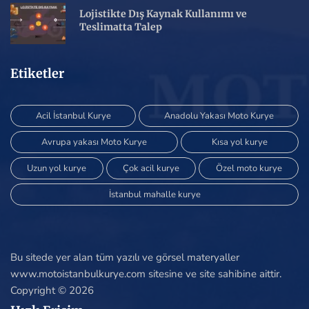
Lojistikte Dış Kaynak Kullanımı ve
Teslimatta Talep
Etiketler
Acil İstanbul Kurye
Anadolu Yakası Moto Kurye
Avrupa yakası Moto Kurye
Kısa yol kurye
Uzun yol kurye
Çok acil kurye
Özel moto kurye
İstanbul mahalle kurye
Bu sitede yer alan tüm yazılı ve görsel materyaller
www.motoistanbulkurye.com sitesine ve site sahibine aittir.
Copyright © 2026