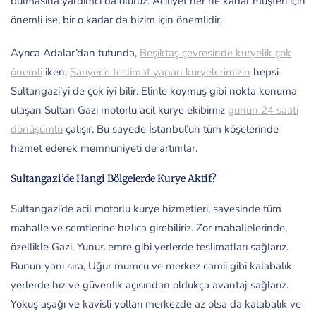
bulmasına yardımcı da oluruz. Aciliyet her ne kadar müşteri için
önemli ise, bir o kadar da bizim için önemlidir.
Ayrıca Adalar’dan tutunda,
Beşiktaş çevresinde kuryelik çok
önemli
iken,
Sarıyer’e teslimat yapan kuryelerimizin
hepsi
Sultangazi’yi de çok iyi bilir. Elinle koymuş gibi nokta konuma
ulaşan Sultan Gazi motorlu acil kurye ekibimiz
günün 24 saati
dönüşümlü
çalışır. Bu sayede İstanbul’un tüm köşelerinde
hizmet ederek memnuniyeti de artırırlar.
Sultangazi’de Hangi Bölgelerde Kurye Aktif?
Sultangazi’de acil motorlu kurye hizmetleri, sayesinde tüm
mahalle ve semtlerine hızlıca girebiliriz. Zor mahallelerinde,
özellikle Gazi, Yunus emre gibi yerlerde teslimatları sağlarız.
Bunun yanı sıra, Uğur mumcu ve merkez camii gibi kalabalık
yerlerde hız ve güvenlik açısından oldukça avantaj sağlarız.
Yokuş aşağı ve kavisli yolları merkezde az olsa da kalabalık ve