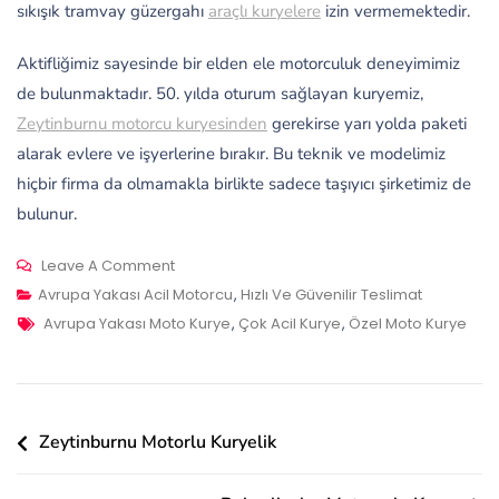
sıkışık tramvay güzergahı
araçlı kuryelere
izin vermemektedir.
Aktifliğimiz sayesinde bir elden ele motorculuk deneyimimiz
de bulunmaktadır. 50. yılda oturum sağlayan kuryemiz,
Zeytinburnu motorcu kuryesinden
gerekirse yarı yolda paketi
alarak evlere ve işyerlerine bırakır. Bu teknik ve modelimiz
hiçbir firma da olmamakla birlikte sadece taşıyıcı şirketimiz de
bulunur.
On
Leave A Comment
Sultangazi
Avrupa Yakası Acil Motorcu
,
Hızlı Ve Güvenilir Teslimat
Tags
Motorlu
Avrupa Yakası Moto Kurye
,
Çok Acil Kurye
,
Özel Moto Kurye
Acil
Kurye
Yazı
Zeytinburnu Motorlu Kuryelik
gezinmesi