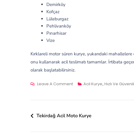
Demirköy
Kofçaz
Lüleburgaz
Pehlivanköy
Pınarhisar
Vize
Kırklareli motor süren kurye, yukarıdaki mahallelere e
onu kullanarak acil teslimatı tamamlar. İrtibata geç
olarak başlatabilirsiniz.
On
Leave A Comment
Acil Kurye
,
Hızlı Ve Güvenil
Kırklareli
Motor
Süren
Kurye
Yazı
Tekirdağ Acil Moto Kurye
gezinmesi