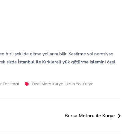
n hızlı şekilde gitme yollarını bilir. Kestirme yol neresiyse
erek sizde
İstanbul ile Kırklareli yük götürme işlemini
özel
Tags
ir Teslimat
Özel Moto Kurye
,
Uzun Yol Kurye
Bursa Motoru ile Kurye