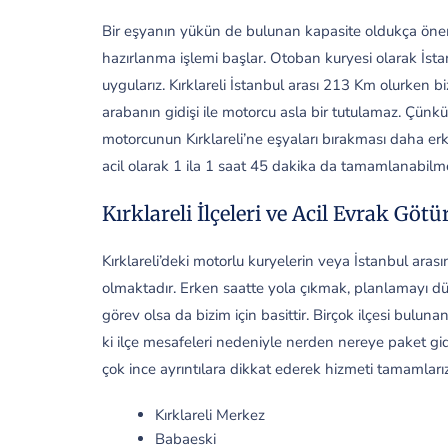
Bir eşyanın yükün de bulunan kapasite oldukça önem
hazırlanma işlemi başlar. Otoban kuryesi olarak İstanb
uygularız. Kırklareli İstanbul arası 213 Km olurken b
arabanın gidişi ile motorcu asla bir tutulamaz. Çünkü
motorcunun Kırklareli’ne eşyaları bırakması daha er
acil olarak 1 ila 1 saat 45 dakika da tamamlanabilm
Kırklareli İlçeleri ve Acil Evrak Göt
Kırklareli’deki motorlu kuryelerin veya İstanbul arası
olmaktadır. Erken saatte yola çıkmak, planlamayı d
görev olsa da bizim için basittir. Birçok ilçesi bulun
ki ilçe mesafeleri nedeniyle nerden nereye paket gid
çok ince ayrıntılara dikkat ederek hizmeti tamamlarız
Kırklareli Merkez
Babaeski