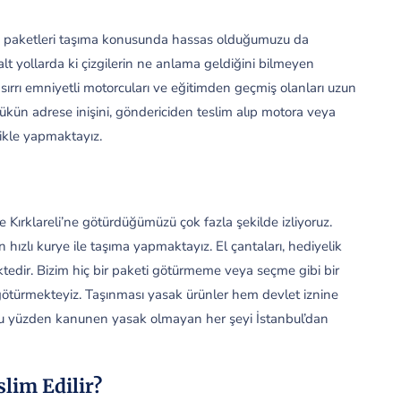
ek paketleri taşıma konusunda hassas olduğumuzu da
alt yollarda ki çizgilerin ne anlama geldiğini bilmeyen
ırrı emniyetli motorcuları ve eğitimden geçmiş olanları uzun
ükün adrese inişini, göndericiden teslim alıp motora veya
ikle yapmaktayız.
Kırklareli’ne götürdüğümüzü çok fazla şekilde izliyoruz.
n hızlı kurye ile taşıma yapmaktayız. El çantaları, hediyelik
ektedir. Bizim hiç bir paketi götürmeme veya seçme gibi bir
götürmekteyiz. Taşınması yasak ürünler hem devlet iznine
. Bu yüzden kanunen yasak olmayan her şeyi İstanbul’dan
slim Edilir?