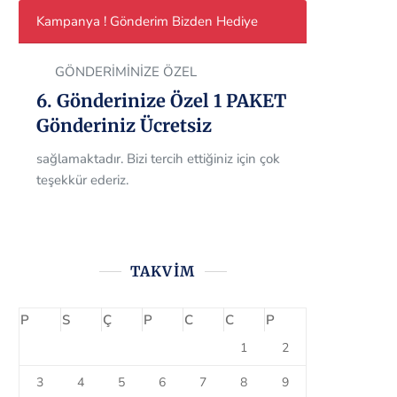
Kampanya ! Gönderim Bizden Hediye
GÖNDERİMİNİZE ÖZEL
6. Gönderinize Özel 1 PAKET
Gönderiniz Ücretsiz
Müşteri memnuniyetini her zaman ön
planda tutan firmamız, tüm müşterilerine
TAKVIM
6.gönderisinde 1 gönderimi ücretsiz olarak
sağlamaktadır. Bizi tercih ettiğiniz için çok
P
S
Ç
P
C
C
P
teşekkür ederiz.
1
2
3
4
5
6
7
8
9