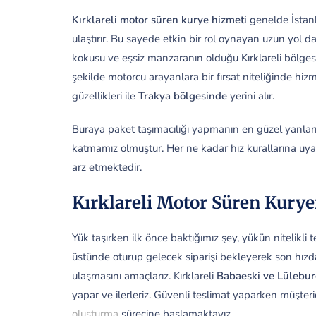
Kırklareli motor süren kurye hizmeti
genelde İstanbu
ulaştırır. Bu sayede etkin bir rol oynayan uzun yol da
kokusu ve eşsiz manzaranın olduğu Kırklareli bölges
şekilde motorcu arayanlara bir fırsat niteliğinde hizm
güzellikleri ile
Trakya bölgesinde
yerini alır.
Buraya paket taşımacılığı yapmanın en güzel yanların
katmamız olmuştur. Her ne kadar hız kurallarına uyan
arz etmektedir.
Kırklareli Motor Süren Kurye
Yük taşırken ilk önce baktığımız şey, yükün nitelikli 
üstünde oturup gelecek siparişi bekleyerek son hızd
ulaşmasını amaçlarız. Kırklareli
Babaeski ve Lülebu
yapar ve ilerleriz. Güvenli teslimat yaparken müşteri
oluşturma
sürecine başlamaktayız.