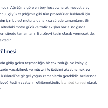
lidir. Ağırlığına göre en boy hesaplanarak mevcut araç
ul içi yük taşıdığımız gibi tüm prosedürleri Kırklareli için
izim için bu yol motorla daha kısa sürede tamamlanır. Bir
 altındaki motor gücü ve trafik akışları baz alındığında
ken sürede tamamlanır. Bu süreyi kesin olarak vermesek de,
ektedir.
ürülmesi
nda gidip gelen taşımacılığın bir çok zorluğu ve kolaylığı
üzgün yapabilmek ve müşteri ile iletişimi aksatmamak zor
an Kırklareli’ne git gel yoğun zamanlarda gereklidir. Aralarında
eceği teslim saatlerini etkilemektedir.
İstanbul kuryesi
olarak
.