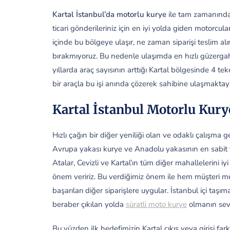
Kartal İstanbul’da motorlu kurye
ile tam zamanında 
ticari gönderileriniz için en iyi yolda giden motorcul
içinde bu bölgeye ulaşır, ne zaman siparişi teslim al
bırakmıyoruz. Bu nedenle ulaşımda en hızlı güzergah
yıllarda araç sayısının arttığı Kartal bölgesinde 4 tek
bir araçla bu işi anında çözerek sahibine ulaşmaktayı
Kartal İstanbul Motorlu Kurye
Hızlı çağın bir diğer yeniliği olan ve odaklı çalışma 
Avrupa yakası kurye ve Anadolu yakasının en sabit ve g
Atalar, Cevizli ve Kartal’ın tüm diğer mahallelerini i
önem veririz. Bu verdiğimiz önem ile hem müşteri m
başarıları diğer siparişlere uygular. İstanbul içi ta
beraber çıkılan yolda
süratli moto kurye
olmanın sevi
Bu yüzden ilk hedefimizin Kartal çıkış veya girişi f