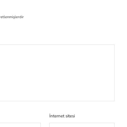
aretlenmişlerdir
İnternet sitesi