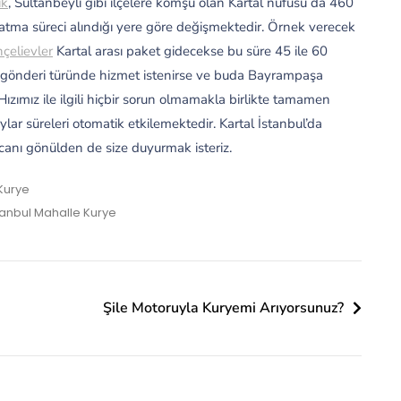
ik
, Sultanbeyli gibi ilçelere komşu olan Kartal nüfusu da 460
 atma süreci alındığı yere göre değişmektedir. Örnek verecek
çelievler
Kartal arası paket gidecekse bu süre 45 ile 60
r gönderi türünde hizmet istenirse ve buda Bayrampaşa
ızımız ile ilgili hiçbir sorun olmamakla birlikte tamamen
lar süreleri otomatik etkilemektedir. Kartal İstanbul’da
canı gönülden de size duyurmak isteriz.
Kurye
tanbul Mahalle Kurye
Şile Motoruyla Kuryemi Arıyorsunuz?