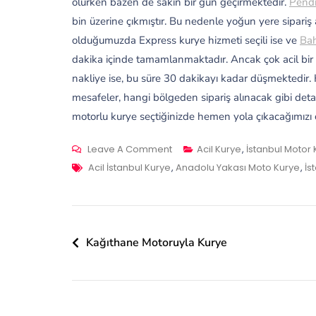
olurken bazen de sakin bir gün geçirmektedir.
Pend
bin üzerine çıkmıştır. Bu nedenle yoğun yere sipariş
olduğumuzda Express kurye hizmeti seçili ise ve
Bah
dakika içinde tamamlanmaktadır. Ancak çok acil bi
nakliye ise, bu süre 30 dakikayı kadar düşmektedir. H
mesafeler, hangi bölgeden sipariş alınacak gibi detay
motorlu kurye seçtiğinizde hemen yola çıkacağımızı 
On
Leave A Comment
Acil Kurye
,
İstanbul Motor 
Tags
Kartal
Acil İstanbul Kurye
,
Anadolu Yakası Moto Kurye
,
İs
İstanbul’da
Motorlu
Kurye
Yazı
Kağıthane Motoruyla Kurye
gezinmesi