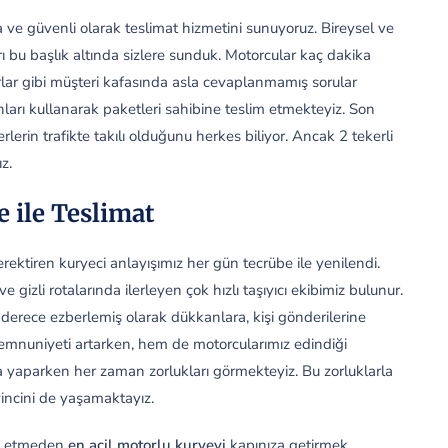
ve güvenli olarak teslimat hizmetini sunuyoruz. Bireysel ve
arı bu başlık altında sizlere sunduk. Motorcular kaç dakika
ırlar gibi müşteri kafasında asla cevaplanmamış sorular
ları kullanarak paketleri sahibine teslim etmekteyiz. Son
erlerin trafikte takılı olduğunu herkes biliyor. Ancak 2 tekerli
z.
 ile Teslimat
gerektiren kuryeci anlayışımız her gün tecrübe ile yenilendi.
izli rotalarında ilerleyen çok hızlı taşıyıcı ekibimiz bulunur.
yi derece ezberlemiş olarak dükkanlara, kişi gönderilerine
emnuniyeti artarken, hem de motorcularımız edindiği
şıma yaparken her zaman zorlukları görmekteyiz. Bu zorluklarla
ncini de yaşamaktayız.
ark etmeden
en acil motorlu kuryeyi
kapınıza getirmek