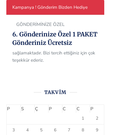
Kampanya ! Gönderim Bizden Hediye
GÖNDERİMİNİZE ÖZEL
6. Gönderinize Özel 1 PAKET
Gönderiniz Ücretsiz
Müşteri memnuniyetini her zaman ön
planda tutan firmamız, tüm müşterilerine
TAKVIM
6.gönderisinde 1 gönderimi ücretsiz olarak
sağlamaktadır. Bizi tercih ettiğiniz için çok
P
S
Ç
P
C
C
P
teşekkür ederiz.
1
2
3
4
5
6
7
8
9