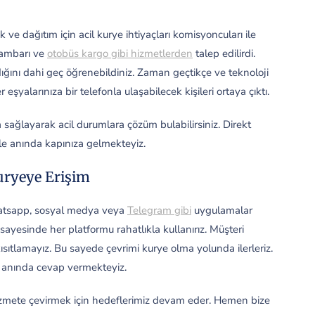
e dağıtım için acil kurye ihtiyaçları komisyoncuları ile
e ambarı ve
otobüs kargo gibi hizmetlerden
talep edilirdi.
dığını dahi geç öğrenebildiniz. Zaman geçtikçe ve teknoloji
 eşyalarınıza bir telefonla ulaşabilecek kişileri ortaya çıktı.
sağlayarak acil durumlara çözüm bulabilirsiniz. Direkt
ile anında kapınıza gelmekteyiz.
uryeye Erişim
Whatsapp, sosyal medya veya
Telegram gibi
uygulamalar
ayesinde her platformu rahatlıkla kullanırız. Müşteri
ısıtlamayız. Bu sayede çevrimi kurye olma yolunda ilerleriz.
e anında cevap vermekteyiz.
hizmete çevirmek için hedeflerimiz devam eder. Hemen bize