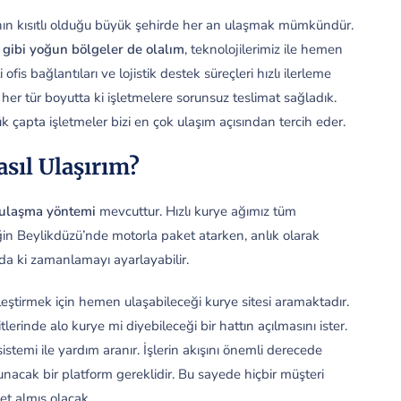
manın kısıtlı olduğu büyük şehirde her an ulaşmak mümkündür.
 gibi yoğun bölgeler de olalım
, teknolojilerimiz ile hemen
fis bağlantıları ve lojistik destek süreçleri hızlı ilerleme
her tür boyutta ki işletmelere sorunsuz teslimat sağladık.
k çapta işletmeler bizi en çok ulaşım açısından tercih eder.
asıl Ulaşırım?
e ulaşma yöntemi
mevcuttur. Hızlı kurye ağımız tüm
rneğin Beylikdüzü’nde motorla paket atarken, anlık olarak
da ki zamanlamayı ayarlayabilir.
leştirmek için hemen ulaşabileceği kurye sitesi aramaktadır.
inde alo kurye mi diyebileceği bir hattın açılmasını ister.
temi ile yardım aranır. İşlerin akışını önemli derecede
 sunacak bir platform gereklidir. Bu sayede hiçbir müşteri
t almış olacak.