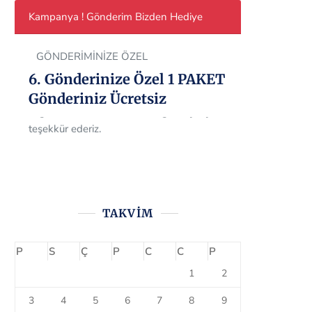
Kampanya ! Gönderim Bizden Hediye
GÖNDERİMİNİZE ÖZEL
6. Gönderinize Özel 1 PAKET
Gönderiniz Ücretsiz
Müşteri memnuniyetini her zaman ön
planda tutan firmamız, tüm müşterilerine
6.gönderisinde 1 gönderimi ücretsiz olarak
TAKVIM
sağlamaktadır. Bizi tercih ettiğiniz için çok
teşekkür ederiz.
P
S
Ç
P
C
C
P
1
2
3
4
5
6
7
8
9