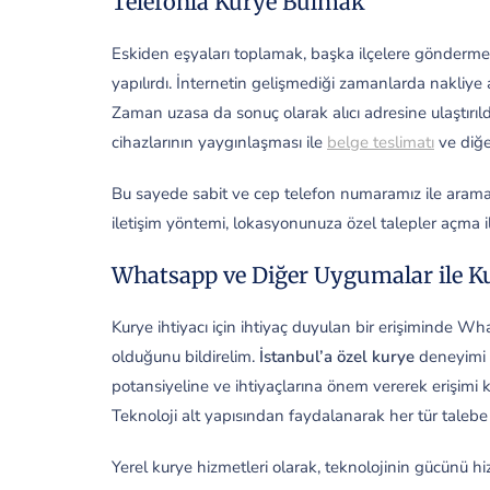
Telefonla Kurye Bulmak
Eskiden eşyaları toplamak, başka ilçelere göndermek v
yapılırdı. İnternetin gelişmediği zamanlarda nakliy
Zaman uzasa da sonuç olarak alıcı adresine ulaştırıl
cihazlarının yaygınlaşması ile
belge teslimatı
ve diğer
Bu sayede sabit ve cep telefon numaramız ile arama 
iletişim yöntemi, lokasyonunuza özel talepler açma 
Whatsapp ve Diğer Uygumalar ile K
Kurye ihtiyacı için ihtiyaç duyulan bir erişiminde 
olduğunu bildirelim.
İstanbul’a özel kurye
deneyimi s
potansiyeline ve ihtiyaçlarına önem vererek erişimi k
Teknoloji alt yapısından faydalanarak her tür taleb
Yerel kurye hizmetleri olarak, teknolojinin gücünü 