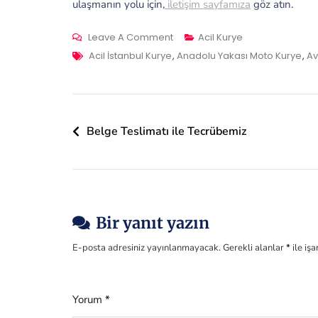
ulaşmanın yolu için,
iletişim sayfamıza
göz atın.
On
Leave A Comment
Acil Kurye
Tags
Acil
Acil İstanbul Kurye
,
Anadolu Yakası Moto Kurye
,
Av
Motosikletli
Kuryelere
Erişim
Yazı
Belge Teslimatı ile Tecrübemiz
gezinmesi
Bir yanıt yazın
E-posta adresiniz yayınlanmayacak.
Gerekli alanlar
*
ile iş
Yorum
*