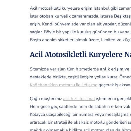
Acil motosikletli kuryelere erişim İstanbul gibi za
İster
otoban kuryelik zamanımızda
, isterse
Beşiktaş
erişin. Kendi bünyemizde var olan alt yapılar, düzenli o
sağlar. Böyle bir yapı ile kuruluş gününden bu yana, 
Başta anonim şirketleri olmak üzere, Limited ve küçü
Acil Motosikletli Kuryelere N
Sitemizde yer alan tüm hizmetlerde
anlık erişim v
desteklerle birlikte, çeşitli iletişim yolları kurar. Ö
Kağıthane’den motorcu ile iletişime
geçerek iş akışın
Çoğu müşterimiz
acil hızlı teslimat
işlemlerini gerçek
Hem gece geç saatlerde hem de sabahın erken vakitler
Kolayca ulaşabileceği bir numara veya mesajlaşma sis
artıracak bir strateji ile eksiksiz motorlu gönderileri
mağdur olmamakla birlikte acil motorcudan da hizme